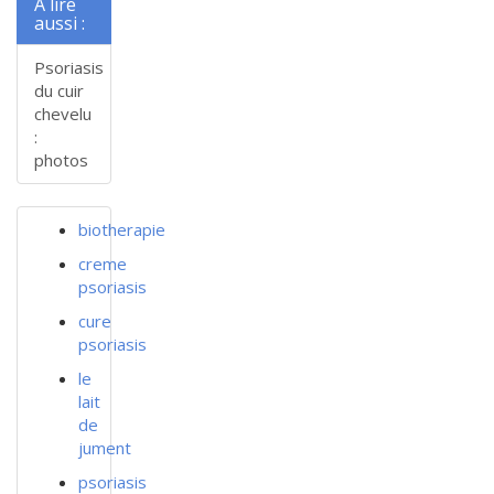
A lire
aussi :
Psoriasis
du cuir
chevelu
:
photos
biotherapie
creme
psoriasis
cure
psoriasis
le
lait
de
jument
psoriasis