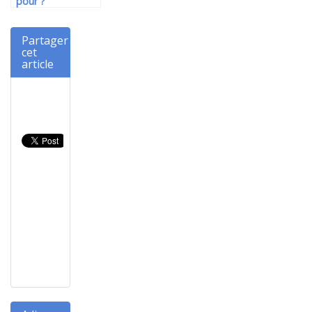
pour ?
Partager
cet
article